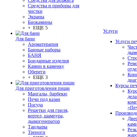
Средства для розжига
Средства и приборы для
чистки
Экраны
Биокамины
+ ЕЩЕ 5
Услуги
Для бани
Услуги пе
Ароматерапия
Чис
Банные наборы
дым
БАНЯ
Стр
Бондарные изделия
Рем
Камни в каменку
отде
Обереги
Конс
+ ЕЩЕ 3
диа
Курсы пе
Для приготовления пищи
Кур
Мангалы, барбекю
дела
Печи под казан
ком
Посуда
«Пе
Решетки для гриля,
Производ
вертел, шампура,
Две
дымогенератор
кам
Тандыры
Резк
Треноги
жар