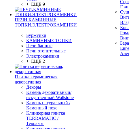
Сер
+ ЕЩЕ 9
Гри
Суш
Вит
ПЕЧИ.КАМИННЫЕ
Вла
ТОПКИ.ЭЛЕКТРОКАМЕНКИ
Ков
Ром
Буржуйки
Вик
КАМИННЫЕ ТОПКИ
Бар
Печи банные
Евг
Печи отопительные
Але
Электрокаменки
+ ЕЩЕ 2
Плитка керамическая,
декоративная
Декоры
Камень декоративный/
искуственный Wallstone
Камень натуральный /
Каменный пояс
Клинкерная плитка
TERRAMATIC /
Терракот
Клинкерная плитка