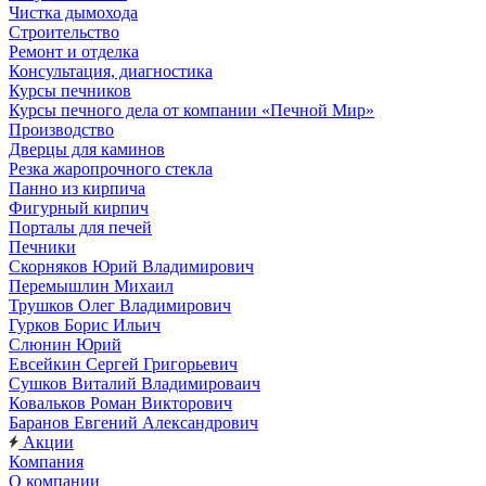
Чистка дымохода
Строительство
Ремонт и отделка
Консультация, диагностика
Курсы печников
Курсы печного дела от компании «Печной Мир»
Производство
Дверцы для каминов
Резка жаропрочного стекла
Панно из кирпича
Фигурный кирпич
Порталы для печей
Печники
Скорняков Юрий Владимирович
Перемышлин Михаил
Трушков Олег Владимирович
Гурков Борис Ильич
Слюнин Юрий
Евсейкин Сергей Григорьевич
Сушков Виталий Владимироваич
Ковальков Роман Викторович
Баранов Евгений Александрович
Акции
Компания
О компании