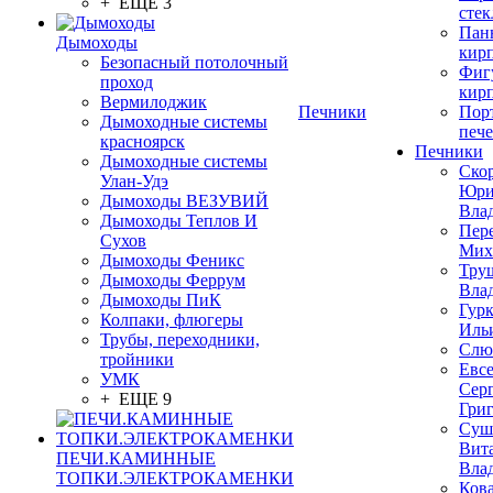
+ ЕЩЕ 3
стек
Пан
Дымоходы
кир
Безопасный потолочный
Фиг
проход
кир
Вермилоджик
Печники
Пор
Дымоходные системы
печ
красноярск
Печники
Дымоходные системы
Ско
Улан-Удэ
Юр
Дымоходы ВЕЗУВИЙ
Вла
Дымоходы Теплов И
Пер
Сухов
Мих
Дымоходы Феникс
Тру
Дымоходы Феррум
Вла
Дымоходы ПиК
Гурк
Колпаки, флюгеры
Иль
Трубы, переходники,
Слю
тройники
Евс
УМК
Сер
+ ЕЩЕ 9
Гри
Суш
Вит
ПЕЧИ.КАМИННЫЕ
Вла
ТОПКИ.ЭЛЕКТРОКАМЕНКИ
Ков