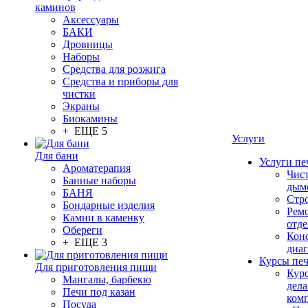
каминов
Аксессуары
БАКИ
Дровницы
Наборы
Средства для розжига
Средства и приборы для
чистки
Экраны
Биокамины
+ ЕЩЕ 5
Услуги
Для бани
Услуги пе
Ароматерапия
Чис
Банные наборы
дым
БАНЯ
Стр
Бондарные изделия
Рем
Камни в каменку
отде
Обереги
Конс
+ ЕЩЕ 3
диа
Курсы пе
Для приготовления пищи
Кур
Мангалы, барбекю
дела
Печи под казан
ком
Посуда