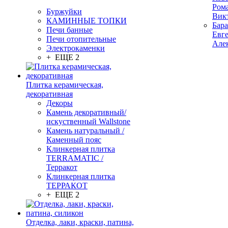
Ром
Буржуйки
Вик
КАМИННЫЕ ТОПКИ
Бар
Печи банные
Евг
Печи отопительные
Але
Электрокаменки
+ ЕЩЕ 2
Плитка керамическая,
декоративная
Декоры
Камень декоративный/
искуственный Wallstone
Камень натуральный /
Каменный пояс
Клинкерная плитка
TERRAMATIC /
Терракот
Клинкерная плитка
ТЕРРАКОТ
+ ЕЩЕ 2
Отделка, лаки, краски, патина,