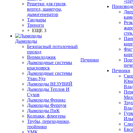
«Пе
Решетки для гриля,
Производ
вертел, шампура,
Две
дымогенератор
кам
Тандыры
Резк
Треноги
жар
+ ЕЩЕ 3
стек
Пан
Дымоходы
кир
Безопасный потолочный
Фиг
проход
кир
Вермилоджик
Печники
Пор
Дымоходные системы
печ
красноярск
Печники
Дымоходные системы
Ско
Улан-Удэ
Юр
Дымоходы ВЕЗУВИЙ
Вла
Дымоходы Теплов И
Пер
Сухов
Мих
Дымоходы Феникс
Тру
Дымоходы Феррум
Вла
Дымоходы ПиК
Гурк
Колпаки, флюгеры
Иль
Трубы, переходники,
Слю
тройники
Евс
УМК