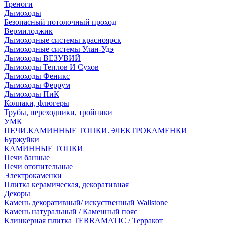
Треноги
Дымоходы
Безопасный потолочный проход
Вермилоджик
Дымоходные системы красноярск
Дымоходные системы Улан-Удэ
Дымоходы ВЕЗУВИЙ
Дымоходы Теплов И Сухов
Дымоходы Феникс
Дымоходы Феррум
Дымоходы ПиК
Колпаки, флюгеры
Трубы, переходники, тройники
УМК
ПЕЧИ.КАМИННЫЕ ТОПКИ.ЭЛЕКТРОКАМЕНКИ
Буржуйки
КАМИННЫЕ ТОПКИ
Печи банные
Печи отопительные
Электрокаменки
Плитка керамическая, декоративная
Декоры
Камень декоративный/ искуственный Wallstone
Камень натуральный / Каменный пояс
Клинкерная плитка TERRAMATIC / Терракот