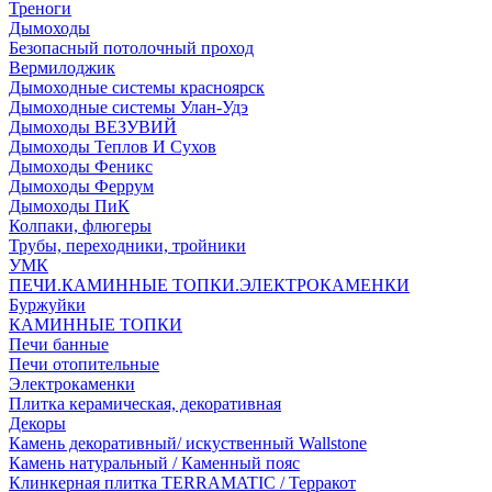
Треноги
Дымоходы
Безопасный потолочный проход
Вермилоджик
Дымоходные системы красноярск
Дымоходные системы Улан-Удэ
Дымоходы ВЕЗУВИЙ
Дымоходы Теплов И Сухов
Дымоходы Феникс
Дымоходы Феррум
Дымоходы ПиК
Колпаки, флюгеры
Трубы, переходники, тройники
УМК
ПЕЧИ.КАМИННЫЕ ТОПКИ.ЭЛЕКТРОКАМЕНКИ
Буржуйки
КАМИННЫЕ ТОПКИ
Печи банные
Печи отопительные
Электрокаменки
Плитка керамическая, декоративная
Декоры
Камень декоративный/ искуственный Wallstone
Камень натуральный / Каменный пояс
Клинкерная плитка TERRAMATIC / Терракот