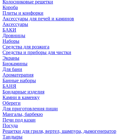
Колосниковые решетки
Короба
Плиты и конфорки
Аксессуары для печей и каминов
Аксессуары
БАКИ
Дровницы
Наборы
Средства для розжига
Средства и приборы для чистки
Экраны
Биокамины
Для бани
Ароматерапия
Банные наборы
БАНЯ
Бондарные изделия
Камни в каменку
Обереги
Для приготовления пищи
Мангалы, барбекю
Печи под казан
Посуда
Решетки для гриля, вертел, шампура, дымогенератор
Тандыры