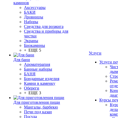
каминов
Аксессуары
БАКИ
Дровницы
Наборы
Средства для розжига
Средства и приборы для
чистки
Экраны
Биокамины
+ ЕЩЕ 5
Услуги
Для бани
Услуги пе
Ароматерапия
Чис
Банные наборы
дым
БАНЯ
Стр
Бондарные изделия
Рем
Камни в каменку
отде
Обереги
Конс
+ ЕЩЕ 3
диа
Курсы пе
Для приготовления пищи
Кур
Мангалы, барбекю
дела
Печи под казан
ком
Посуда