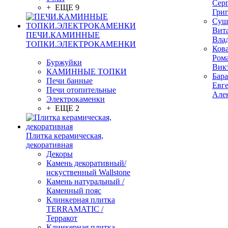
Сер
+ ЕЩЕ 9
Гри
Суш
Вит
ПЕЧИ.КАМИННЫЕ
Вла
ТОПКИ.ЭЛЕКТРОКАМЕНКИ
Ков
Ром
Буржуйки
Вик
КАМИННЫЕ ТОПКИ
Бар
Печи банные
Евг
Печи отопительные
Але
Электрокаменки
+ ЕЩЕ 2
Плитка керамическая,
декоративная
Декоры
Камень декоративный/
искуственный Wallstone
Камень натуральный /
Каменный пояс
Клинкерная плитка
TERRAMATIC /
Терракот
Клинкерная плитка