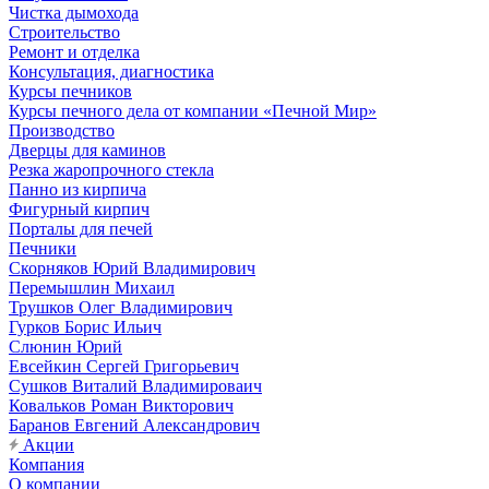
Чистка дымохода
Строительство
Ремонт и отделка
Консультация, диагностика
Курсы печников
Курсы печного дела от компании «Печной Мир»
Производство
Дверцы для каминов
Резка жаропрочного стекла
Панно из кирпича
Фигурный кирпич
Порталы для печей
Печники
Скорняков Юрий Владимирович
Перемышлин Михаил
Трушков Олег Владимирович
Гурков Борис Ильич
Слюнин Юрий
Евсейкин Сергей Григорьевич
Сушков Виталий Владимироваич
Ковальков Роман Викторович
Баранов Евгений Александрович
Акции
Компания
О компании