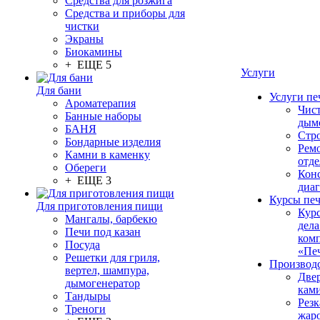
Средства для розжига
Средства и приборы для
чистки
Экраны
Биокамины
+ ЕЩЕ 5
Услуги
Для бани
Услуги пе
Ароматерапия
Чис
Банные наборы
дым
БАНЯ
Стр
Бондарные изделия
Рем
Камни в каменку
отде
Обереги
Конс
+ ЕЩЕ 3
диа
Курсы пе
Для приготовления пищи
Кур
Мангалы, барбекю
дела
Печи под казан
ком
Посуда
«Пе
Решетки для гриля,
Производ
вертел, шампура,
Две
дымогенератор
кам
Тандыры
Резк
Треноги
жар