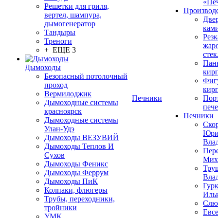
«Пе
Решетки для гриля,
Производ
вертел, шампура,
Две
дымогенератор
кам
Тандыры
Резк
Треноги
жар
+ ЕЩЕ 3
стек
Пан
Дымоходы
кир
Безопасный потолочный
Фиг
проход
кир
Вермилоджик
Печники
Пор
Дымоходные системы
печ
красноярск
Печники
Дымоходные системы
Ско
Улан-Удэ
Юр
Дымоходы ВЕЗУВИЙ
Вла
Дымоходы Теплов И
Пер
Сухов
Мих
Дымоходы Феникс
Тру
Дымоходы Феррум
Вла
Дымоходы ПиК
Гурк
Колпаки, флюгеры
Иль
Трубы, переходники,
Слю
тройники
Евс
УМК