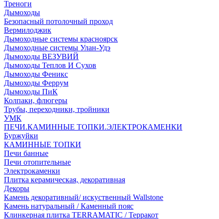
Треноги
Дымоходы
Безопасный потолочный проход
Вермилоджик
Дымоходные системы красноярск
Дымоходные системы Улан-Удэ
Дымоходы ВЕЗУВИЙ
Дымоходы Теплов И Сухов
Дымоходы Феникс
Дымоходы Феррум
Дымоходы ПиК
Колпаки, флюгеры
Трубы, переходники, тройники
УМК
ПЕЧИ.КАМИННЫЕ ТОПКИ.ЭЛЕКТРОКАМЕНКИ
Буржуйки
КАМИННЫЕ ТОПКИ
Печи банные
Печи отопительные
Электрокаменки
Плитка керамическая, декоративная
Декоры
Камень декоративный/ искуственный Wallstone
Камень натуральный / Каменный пояс
Клинкерная плитка TERRAMATIC / Терракот