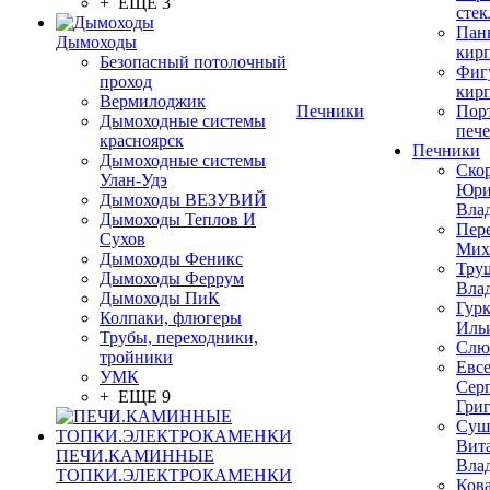
+ ЕЩЕ 3
стек
Пан
Дымоходы
кир
Безопасный потолочный
Фиг
проход
кир
Вермилоджик
Печники
Пор
Дымоходные системы
печ
красноярск
Печники
Дымоходные системы
Ско
Улан-Удэ
Юр
Дымоходы ВЕЗУВИЙ
Вла
Дымоходы Теплов И
Пер
Сухов
Мих
Дымоходы Феникс
Тру
Дымоходы Феррум
Вла
Дымоходы ПиК
Гурк
Колпаки, флюгеры
Иль
Трубы, переходники,
Слю
тройники
Евс
УМК
Сер
+ ЕЩЕ 9
Гри
Суш
Вит
ПЕЧИ.КАМИННЫЕ
Вла
ТОПКИ.ЭЛЕКТРОКАМЕНКИ
Ков