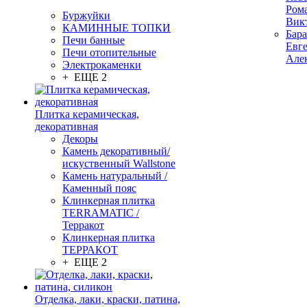
Ром
Буржуйки
Вик
КАМИННЫЕ ТОПКИ
Бар
Печи банные
Евг
Печи отопительные
Але
Электрокаменки
+ ЕЩЕ 2
Плитка керамическая,
декоративная
Декоры
Камень декоративный/
искуственный Wallstone
Камень натуральный /
Каменный пояс
Клинкерная плитка
TERRAMATIC /
Терракот
Клинкерная плитка
ТЕРРАКОТ
+ ЕЩЕ 2
Отделка, лаки, краски, патина,